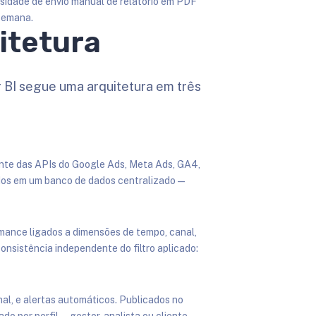
sidade de envio manual de relatório em PDF
semana.
itetura
BI segue uma arquitetura em três
nte das APIs do Google Ads, Meta Ads, GA4,
os em um banco de dados centralizado —
mance ligados a dimensões de tempo, canal,
sistência independente do filtro aplicado:
nal, e alertas automáticos. Publicados no