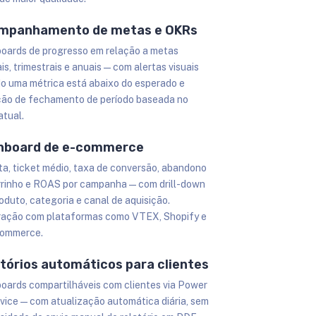
mpanhamento de metas e OKRs
oards de progresso em relação a metas
s, trimestrais e anuais — com alertas visuais
o uma métrica está abaixo do esperado e
ção de fechamento de período baseada no
atual.
hboard de e-commerce
ta, ticket médio, taxa de conversão, abandono
rrinho e ROAS por campanha — com drill-down
oduto, categoria e canal de aquisição.
ração com plataformas como VTEX, Shopify e
ommerce.
tórios automáticos para clientes
oards compartilháveis com clientes via Power
rvice — com atualização automática diária, sem