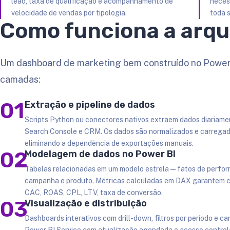
lead, taxa de qualificação e acompanhamento de
neces
velocidade de vendas por tipologia.
toda 
Como funciona a arqu
Um dashboard de marketing bem construído no Power 
camadas:
01
Extração e pipeline de dados
Scripts Python ou conectores nativos extraem dados diariame
Search Console e CRM. Os dados são normalizados e carregad
eliminando a dependência de exportações manuais.
02
Modelagem de dados no Power BI
Tabelas relacionadas em um modelo estrela — fatos de perfor
campanha e produto. Métricas calculadas em DAX garantem con
CAC, ROAS, CPL, LTV, taxa de conversão.
03
Visualização e distribuição
Dashboards interativos com drill-down, filtros por período e ca