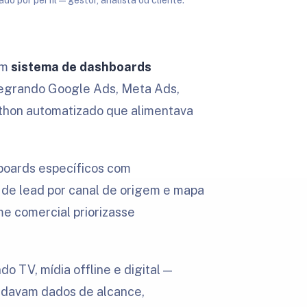
 por perfil — gestor, analista ou cliente.
um
sistema de dashboards
egrando Google Ads, Meta Ads,
thon automatizado que alimentava
hboards específicos com
e lead por canal de origem e mapa
e comercial priorizasse
o TV, mídia offline e digital —
idavam dados de alcance,