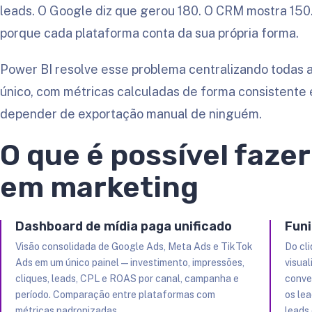
leads. O Google diz que gerou 180. O CRM mostra 15
porque cada plataforma conta da sua própria forma.
Power BI resolve esse problema centralizando todas
único, com métricas calculadas de forma consistente
depender de exportação manual de ninguém.
O que é possível faze
em marketing
Dashboard de mídia paga unificado
Funi
Visão consolidada de Google Ads, Meta Ads e TikTok
Do cl
Ads em um único painel — investimento, impressões,
visua
cliques, leads, CPL e ROAS por canal, campanha e
conve
período. Comparação entre plataformas com
os lea
métricas padronizadas.
leads 