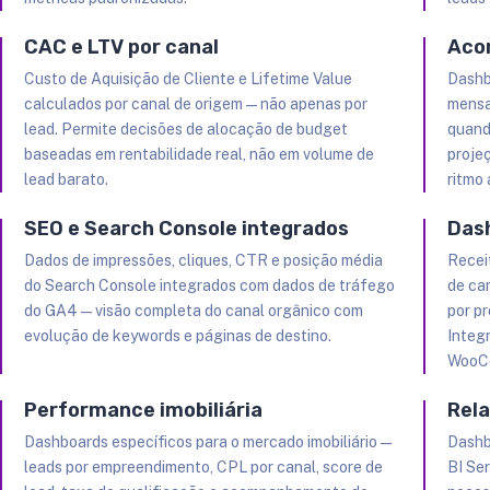
CAC e LTV por canal
Aco
Custo de Aquisição de Cliente e Lifetime Value
Dashb
calculados por canal de origem — não apenas por
mensai
lead. Permite decisões de alocação de budget
quand
baseadas em rentabilidade real, não em volume de
proje
lead barato.
ritmo 
SEO e Search Console integrados
Das
Dados de impressões, cliques, CTR e posição média
Recei
do Search Console integrados com dados de tráfego
de ca
do GA4 — visão completa do canal orgânico com
por pr
evolução de keywords e páginas de destino.
Integ
WooC
Performance imobiliária
Rela
Dashboards específicos para o mercado imobiliário —
Dashb
leads por empreendimento, CPL por canal, score de
BI Se